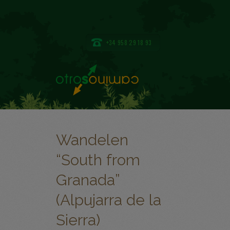
+34 958 29 18 93
Wandelen
“South from
Granada”
(Alpujarra de la
Sierra)