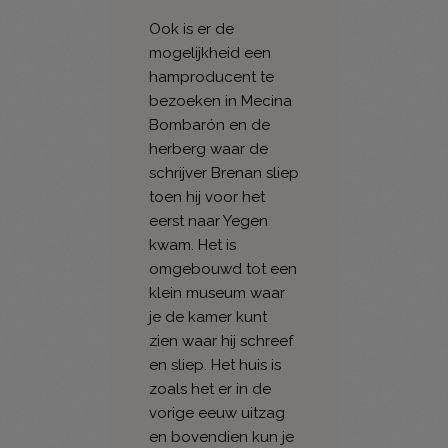
Ook is er de
mogelijkheid een
hamproducent te
bezoeken in Mecina
Bombarón en de
herberg waar de
schrijver Brenan sliep
toen hij voor het
eerst naar Yegen
kwam. Het is
omgebouwd tot een
klein museum waar
je de kamer kunt
zien waar hij schreef
en sliep. Het huis is
zoals het er in de
vorige eeuw uitzag
en bovendien kun je