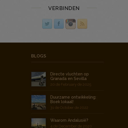
VERBINDEN
BLOGS
Directe vluchten op
Granada en Sevilla
20 de February de 2025
Duurzame ontwikkeling:
Boek lokaal!
31 de October de 2022
Waarom Andalusië?
4 de December de 2020