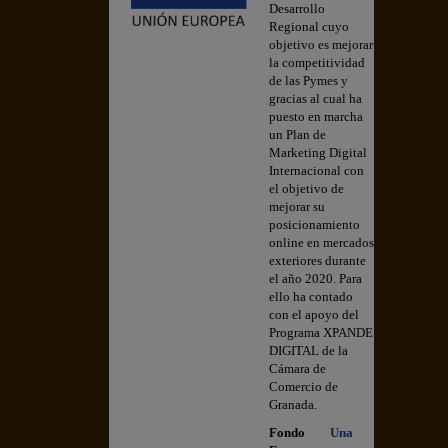
Desarrollo
Regional cuyo
objetivo es mejorar
la competitividad
de las Pymes y
gracias al cual ha
puesto en marcha
un Plan de
Marketing Digital
Internacional con
el objetivo de
mejorar su
posicionamiento
online en mercados
exteriores durante
el año 2020. Para
ello ha contado
con el apoyo del
Programa XPANDE
DIGITAL de la
Cámara de
Comercio de
Granada.
Fondo
Una