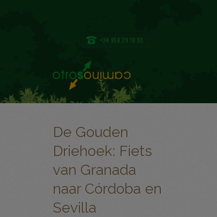
+34 958 29 18 93
De Gouden
Driehoek: Fiets
van Granada
naar Córdoba en
Sevilla