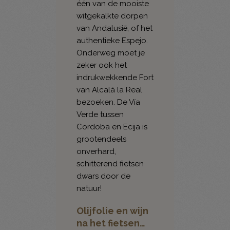
één van de mooiste
witgekalkte dorpen
van Andalusië, of het
authentieke Espejo.
Onderweg moet je
zeker ook het
indrukwekkende Fort
van Alcalá la Real
bezoeken. De Vía
Verde tussen
Cordoba en Ecija is
grootendeels
onverhard,
schitterend fietsen
dwars door de
natuur!
Olijfolie en wijn
na het fietsen…