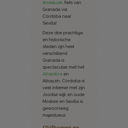
Andalusië
, fiets van
Granada via
Córdoba naar
Sevilla!
Deze drie prachtige
en historische
steden zijn heel
verschillend:
Granada is
spectaculair met het
Alhambra
en
Albayzin, Córdoba is
veel intiemer met zijn
Joodse wijk en oude
Moskee en Sevilla is
gewoonweg
majestueus.
Olijfbomen en