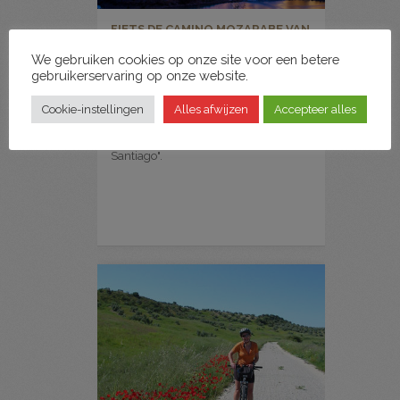
FIETS DE CAMINO MOZARABE VAN
GRANADA NAAR CÓRDOBA
We gebruiken cookies op onze site voor een betere
gebruikerservaring op onze website.
Op deze fietstocht fiets je door het
Andalusische binnenland vol
olijfbomen en kliene dorpjes van
Cookie-instellingen
Alles afwijzen
Accepteer alles
Granada naar Córdoba via de
pelgrimsroute "Camino Mozarabe de
Santiago".