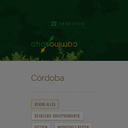
+34 958 29 18 93
Córdoba
BEKIJK ALLES
BEGELEIDE GROEPSVAKANTIE
FIETSEN
INDIVIDUELE REIZEN