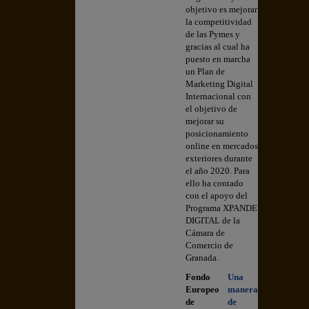
objetivo es mejorar
la competitividad
de las Pymes y
gracias al cual ha
puesto en marcha
un Plan de
Marketing Digital
Internacional con
el objetivo de
mejorar su
posicionamiento
online en mercados
exteriores durante
el año 2020. Para
ello ha contado
con el apoyo del
Programa XPANDE
DIGITAL de la
Cámara de
Comercio de
Granada.
Fondo
Una
Europeo
manera
de
de