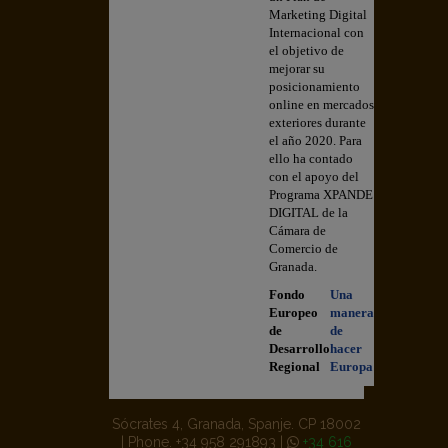
Marketing Digital
Internacional con
el objetivo de
mejorar su
posicionamiento
online en mercados
exteriores durante
el año 2020. Para
ello ha contado
con el apoyo del
Programa XPANDE
DIGITAL de la
Cámara de
Comercio de
Granada.
Fondo
Una
Europeo
manera
de
de
Desarrollo
hacer
Regional
Europa
Sócrates 4, Granada, Spanje. CP 18002
| Phone. +34 958 291893 |
+34 616