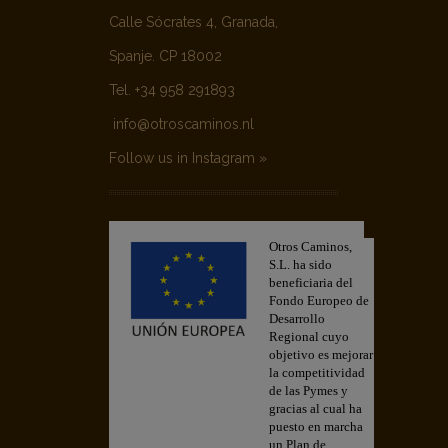
Calle Sócrates 4, Granada,
Spanje. CP 18002
Tel. +34 958 291893
info@otroscaminos.nl
Follow us in Instagram »
Otros Caminos,
S.L. ha sido
beneficiaria del
Fondo Europeo de
Desarrollo
Regional cuyo
objetivo es mejorar
la competitividad
de las Pymes y
gracias al cual ha
puesto en marcha
un Plan de