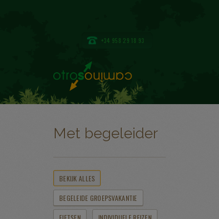
+34 958 29 18 93
Met begeleider
BEKIJK ALLES
BEGELEIDE GROEPSVAKANTIE
FIETSEN
INDIVIDUELE REIZEN