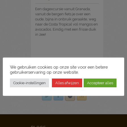
Een dagexcursie vanuit Granada;
vanuit de bergen fiets je over een
oude, bijna in onbruik geraakte, weg
naar de Costa Tropical vol mangos en
avocados. Eindig met een frisse duik
in zee!
We gebruiken cookies op onze site voor een betere
gebruikerservaring op onze website.
VERBINDEN
Cookie-instellingen
Alles afwijzen
Accepteer alles